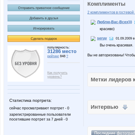
Комплименты
Отправить приватное сообщение
2 комплиментов в гостевой 
Добавить в друзья
Люблю-Вас-Всех)))
Игнорировать
красиво)
seruy
01.09.2009 в
Сделать подарок
Вы очень красивая.
популярность:
31286 место
Вы не авторизованы! Чтоб
рейтинг
848
?
Как получить
уровень?
Метки лидеров
Статистика портрета:
Интервью
сейчас просматривают портрет - 0
зарегистрированные пользователи
посетившие портрет за 7 дней - 0
Последние
фотогра